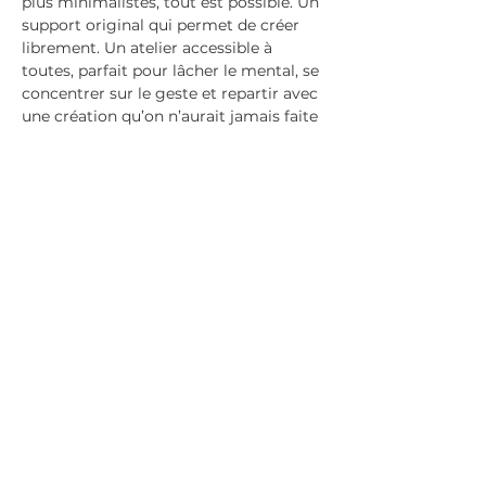
plus minimalistes, tout est possible. Un 
support original qui permet de créer 
librement. Un atelier accessible à 
toutes, parfait pour lâcher le mental, se 
concentrer sur le geste et repartir avec 
une création qu’on n’aurait jamais faite 
seule chez soi.
Partager cet événement
Politique de confidentialité
Mentions légales
Politique de cookies