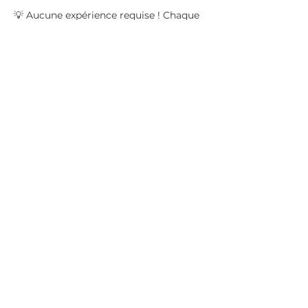
💡 Aucune expérience requise ! Chaque 
séance est pensée pour être accessible 
à tous, que vous soyez débutant ou 
amateur passionné.
📍 Places limitées – Réservez vite votre 
place…
Afficher plus
Partager cet événement
Politique de confidentialité