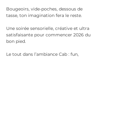
Bougeoirs, vide-poches, dessous de 
tasse, ton imagination fera le reste.
Une soirée sensorielle, créative et ultra 
satisfaisante pour commencer 2026 du 
bon pied.
Le tout dans l’ambiance Cab : fun, 
décontractée, avec une playlist qui fait 
oublier le froid.
Partager cet événement