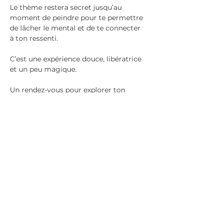
Le thème restera secret jusqu’au 
moment de peindre pour te permettre 
de lâcher le mental et de te connecter 
à ton ressenti.
C’est une expérience douce, libératrice 
et un peu magique.
Un rendez-vous pour explorer ton 
monde intérieur et te surprendre toi-
même.
Partager cet événement